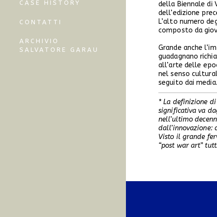
CASE HISTORY
della Biennale di 
dell’edizione pre
L’alto numero degl
CONTATTI
composto da giov
ARCHIVIO
Grande anche l’imp
SALVATORE GARAU
guadagnano richia
all’arte delle epo
nel senso cultura
seguito dai media
* La definizione d
significativa va d
nell’ultimo decenn
dall’innovazione: d
Visto il grande fe
“post war art” tut