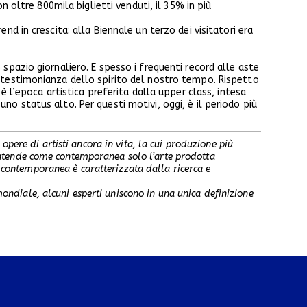
n oltre 800mila biglietti venduti, il 35% in più
d in crescita: alla Biennale un terzo dei visitatori era
spazio giornaliero. E spesso i frequenti record alle aste
 testimonianza dello spirito del nostro tempo. Rispetto
è l’epoca artistica preferita dalla upper class, intesa
o status alto. Per questi motivi, oggi, è il periodo più
pere di artisti ancora in vita, la cui produzione più
i intende come contemporanea solo l’arte prodotta
e contemporanea è caratterizzata dalla ricerca e
mondiale, alcuni esperti uniscono in una unica definizione