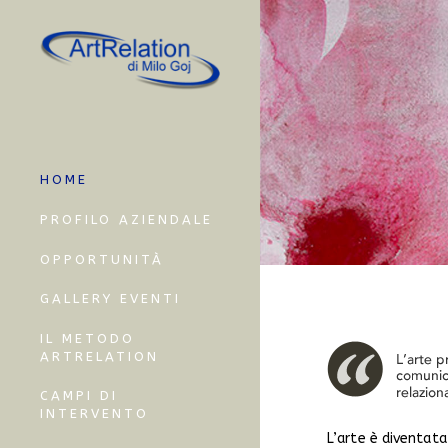
HOME
PROFILO AZIENDALE
OPPORTUNITÀ
GALLERY EVENTI
IL METODO
ARTRELATION
CAMPI DI
INTERVENTO
L’arte è diventat