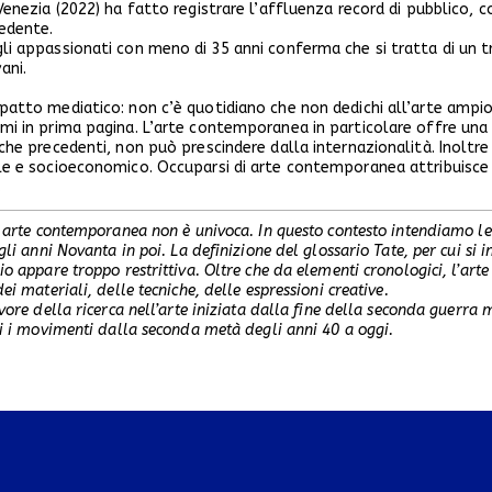
Venezia (2022) ha fatto registrare l’affluenza record di pubblico, co
cedente.
i appassionati con meno di 35 anni conferma che si tratta di un tren
ani.
atto mediatico: non c’è quotidiano che non dedichi all’arte ampio 
mi in prima pagina. L’arte contemporanea in particolare offre una
che precedenti, non può prescindere dalla internazionalità. Inoltre 
le e socioeconomico. Occuparsi di arte contemporanea attribuisce un
.
i arte contemporanea non è univoca. In questo contesto intendiamo le o
agli anni Novanta in poi. La definizione del glossario Tate, per cui s
io appare troppo restrittiva. Oltre che da elementi cronologici, l’art
ei materiali, delle tecniche, delle espressioni creative.
rvore della ricerca nell’arte iniziata dalla fine della seconda guerra 
ti i movimenti dalla seconda metà degli anni 40 a oggi.